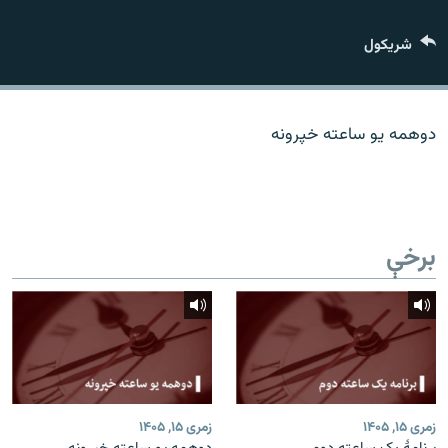
اړیکه
شريکول
دري پاڼه
Azadi English
دوهمه یو ساعته خپرونه
راسره ملګري شئ
برخې
د ازادې اروپا/ ازادي راډيو ټولې پاڼې
زمری ۱۵, ۱۴۰۵
زمری ۱۵, ۱۴۰۵