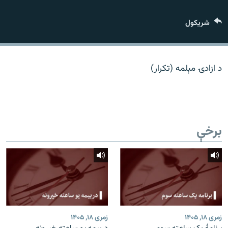
اړیکه
شريکول
دري پاڼه
Azadi English
د ازادۍ مېلمه (تکرار)
راسره ملګري شئ
برخې
د ازادې اروپا/ ازادي راډيو ټولې پاڼې
زمری ۱۸, ۱۴۰۵
زمری ۱۸, ۱۴۰۵