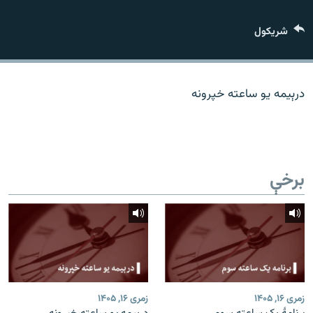
اړیکه
شريکول
دري پاڼه
Azadi English
درېیمه یو ساعته خپرونه
راسره ملګري شئ
برخې
د ازادې اروپا/ ازادي راډيو ټولې پاڼې
زمری ۱۶, ۱۴۰۵
زمری ۱۶, ۱۴۰۵