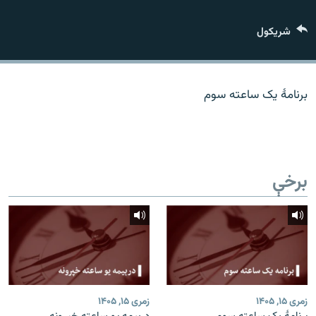
اړیکه
شريکول
دري پاڼه
Azadi English
برنامۀ یک ساعته سوم
راسره ملګري شئ
برخې
د ازادې اروپا/ ازادي راډيو ټولې پاڼې
زمری ۱۵, ۱۴۰۵
زمری ۱۵, ۱۴۰۵