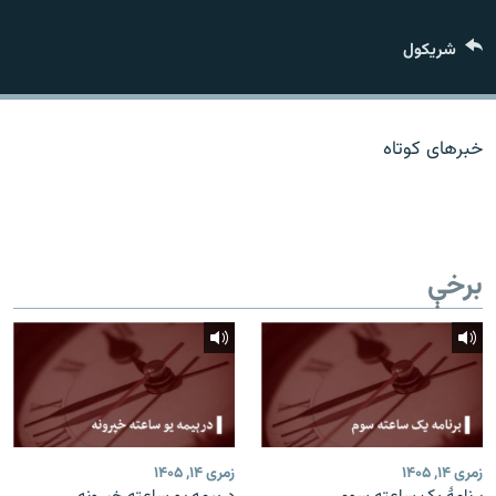
اړیکه
شريکول
دري پاڼه
Azadi English
خبرهای کوتاه
راسره ملګري شئ
برخې
د ازادې اروپا/ ازادي راډيو ټولې پاڼې
زمری ۱۴, ۱۴۰۵
زمری ۱۴, ۱۴۰۵