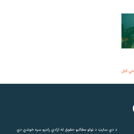
خې کتل
د دې سایټ د ټولو مطالبو حقوق له ازادي راډیو سره خوندي دي