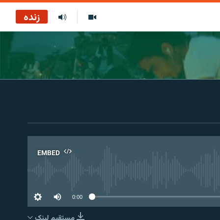
زنده
EMBED
No 
0:00
مستقیم لېنک