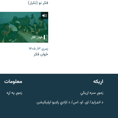
فکر نو (تکرار)
زمری ۱۳, ۱۴۰۵
ځوان فکر
دري پاڼه
Azadi English
اړيکه
معلومات
راسره ملګري شئ
زموږ سره اړیکې
زموږ په اړه
د انډرایډ/ ای. او. اس/ د ازادي راډیو اپلېکېشن
د ازادې اروپا/ ازادي راډيو ټولې پاڼې