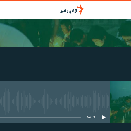
media source currently available
59:59