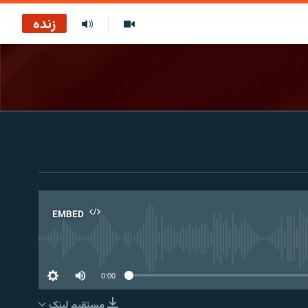
زنده
EMBED
No 
0:00
مستقیم لېنک