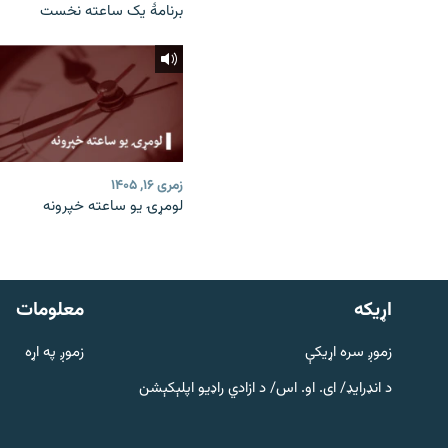
برنامۀ یک ساعته نخست
زمری ۱۶, ۱۴۰۵
لومړۍ یو ساعته خپرونه
دري پاڼه
Azadi English
اړيکه
معلومات
راسره ملګري شئ
زموږ سره اړیکې
زموږ په اړه
د انډرایډ/ ای. او. اس/ د ازادي راډیو اپلېکېشن
د ازادې اروپا/ ازادي راډيو ټولې پاڼې