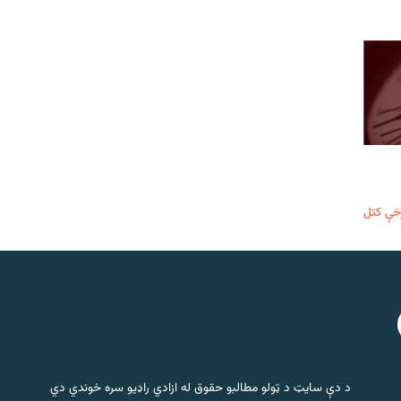
خې کتل
د دې سایټ د ټولو مطالبو حقوق له ازادي راډیو سره خوندي دي