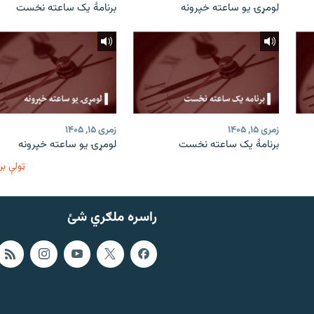
لومړۍ یو ساعته خپرونه
برنامۀ یک ساعته نخست
زمری ۱۵, ۱۴۰۵
زمری ۱۵, ۱۴۰۵
برنامۀ یک ساعته نخست
لومړۍ یو ساعته خپرونه
ټولې بر
راسره ملګري شئ