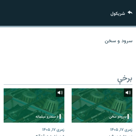
اړیکه
شريکول
دري پاڼه
Azadi English
سرود و سخن
راسره ملګري شئ
برخې
د ازادې اروپا/ ازادي راډيو ټولې پاڼې
زمری ۱۷, ۱۴۰۵
زمری ۱۷, ۱۴۰۵