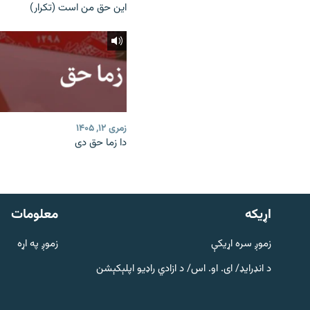
این حق من است (تکرار)
زمری ۱۲, ۱۴۰۵
دا زما حق دی
دري پاڼه
Azadi English
اړيکه
معلومات
راسره ملګري شئ
زموږ سره اړیکې
زموږ په اړه
د انډرایډ/ ای. او. اس/ د ازادي راډیو اپلېکېشن
د ازادې اروپا/ ازادي راډيو ټولې پاڼې