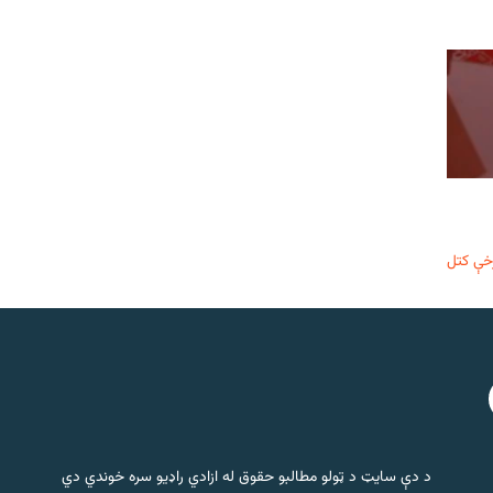
خې کتل
د دې سایټ د ټولو مطالبو حقوق له ازادي راډیو سره خوندي دي