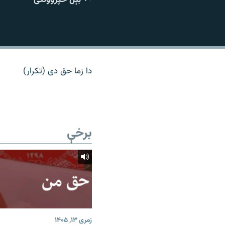
اړیکه
دا زما حق دی (تکرار)
برخې
زمری ۱۳, ۱۴۰۵