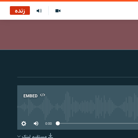
زنده
EMBED
No 
0:00
مستقیم لېنک