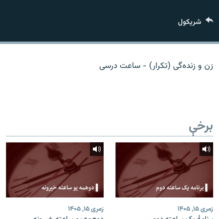
اړیکه
شريکول
دري پاڼه
Azadi English
زن و زنده‌گی (تکرار) - ساعت درسی
راسره ملګري شئ
برخې
د ازادې اروپا/ ازادي راډيو ټولې پاڼې
زمری ۱۵, ۱۴۰۵
زمری ۱۵, ۱۴۰۵