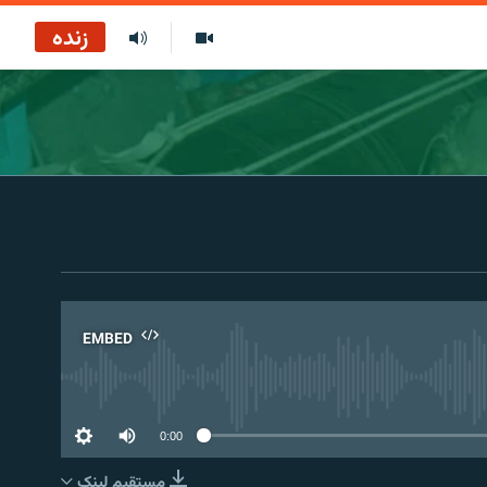
زنده
EMBED
No 
0:00
مستقیم لېنک