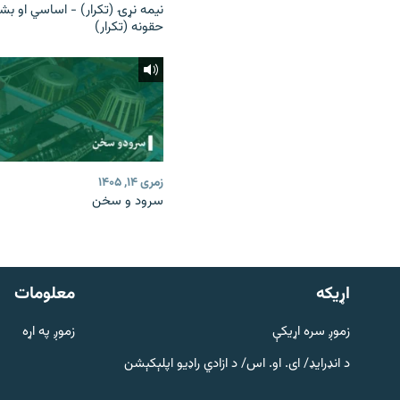
نیمه نړۍ (تکرار) - اساسي او بش
حقونه (تکرار)
زمری ۱۴, ۱۴۰۵
سرود و سخن
دري پاڼه
Azadi English
اړيکه
معلومات
راسره ملګري شئ
زموږ سره اړیکې
زموږ په اړه
د انډرایډ/ ای. او. اس/ د ازادي راډیو اپلېکېشن
د ازادې اروپا/ ازادي راډيو ټولې پاڼې