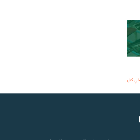
خې کتل