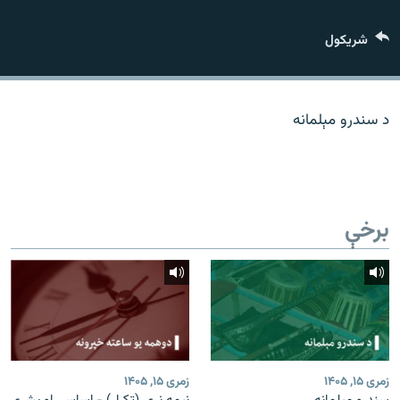
اړیکه
شريکول
دري پاڼه
Azadi English
د سندرو مېلمانه
راسره ملګري شئ
برخې
د ازادې اروپا/ ازادي راډيو ټولې پاڼې
زمری ۱۵, ۱۴۰۵
زمری ۱۵, ۱۴۰۵