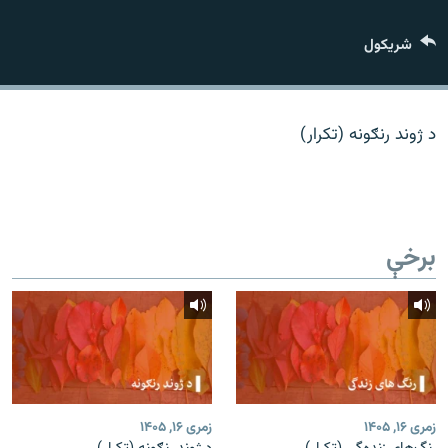
اړیکه
شريکول
دري پاڼه
Azadi English
د ژوند رنګونه (تکرار)
راسره ملګري شئ
برخې
د ازادې اروپا/ ازادي راډيو ټولې پاڼې
زمری ۱۶, ۱۴۰۵
زمری ۱۶, ۱۴۰۵