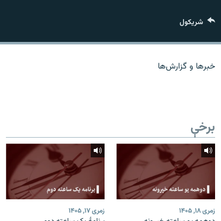
اړیکه
شريکول
دري پاڼه
Azadi English
خبرها و گزارش‌ها
راسره ملګري شئ
برخې
د ازادې اروپا/ ازادي راډيو ټولې پاڼې
زمری ۱۸, ۱۴۰۵
زمری ۱۷, ۱۴۰۵