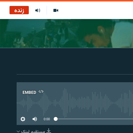
زنده
EMBED
No 
0:00
مستقیم لېنک