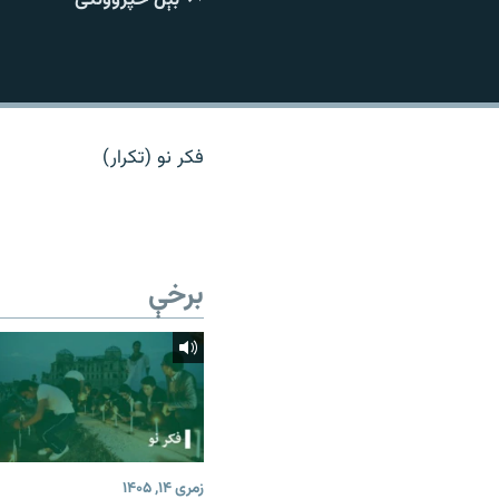
اړیکه
فکر نو (تکرار)
برخې
زمری ۱۴, ۱۴۰۵