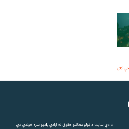
خې کتل
د دې سایټ د ټولو مطالبو حقوق له ازادي راډیو سره خوندي دي