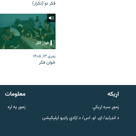
فکر نو (تکرار)
زمری ۱۳, ۱۴۰۵
ځوان فکر
دري پاڼه
Azadi English
اړيکه
معلومات
راسره ملګري شئ
زموږ سره اړیکې
زموږ په اړه
د انډرایډ/ ای. او. اس/ د ازادي راډیو اپلېکېشن
د ازادې اروپا/ ازادي راډيو ټولې پاڼې