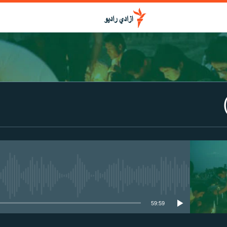
media source currently available
59:59