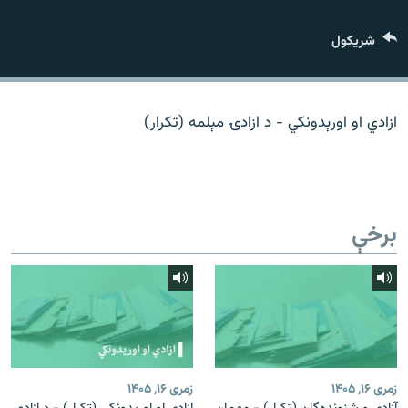
اړیکه
شريکول
دري پاڼه
Azadi English
ازادي او اورېدونکي - د ازادۍ مېلمه (تکرار)
راسره ملګري شئ
برخې
د ازادې اروپا/ ازادي راډيو ټولې پاڼې
زمری ۱۶, ۱۴۰۵
زمری ۱۶, ۱۴۰۵