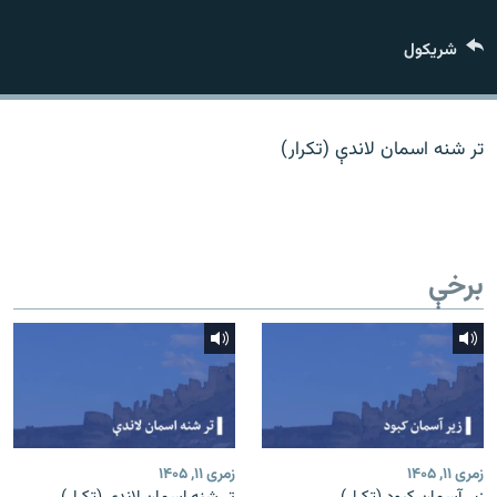
اړیکه
شريکول
دري پاڼه
Azadi English
تر شنه اسمان لاندې (تکرار)
راسره ملګري شئ
برخې
د ازادې اروپا/ ازادي راډيو ټولې پاڼې
زمری ۱۱, ۱۴۰۵
زمری ۱۱, ۱۴۰۵