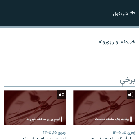
اړیکه
شريکول
دري پاڼه
Azadi English
خبرونه او راپورونه
راسره ملګري شئ
برخې
د ازادې اروپا/ ازادي راډيو ټولې پاڼې
زمری ۱۵, ۱۴۰۵
زمری ۱۵, ۱۴۰۵