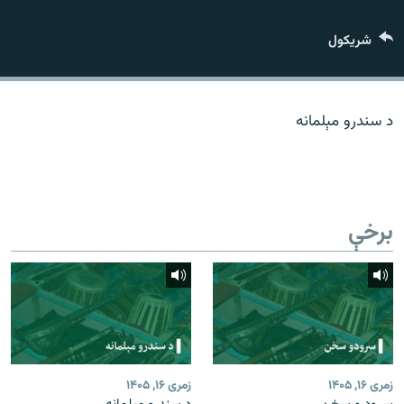
اړیکه
شريکول
دري پاڼه
Azadi English
د سندرو مېلمانه
راسره ملګري شئ
برخې
د ازادې اروپا/ ازادي راډيو ټولې پاڼې
زمری ۱۶, ۱۴۰۵
زمری ۱۶, ۱۴۰۵