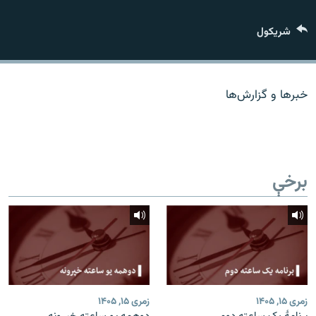
اړیکه
شريکول
دري پاڼه
Azadi English
خبرها و گزارش‌ها
راسره ملګري شئ
برخې
د ازادې اروپا/ ازادي راډيو ټولې پاڼې
زمری ۱۵, ۱۴۰۵
زمری ۱۵, ۱۴۰۵