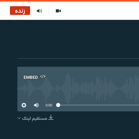
زنده
EMBED
No 
0:00
مستقیم لېنک
EMBED