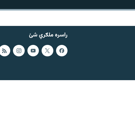
راسره ملګري شئ