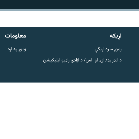
اړیکه
اړيکه
معلومات
زموږ سره اړیکې
زموږ په اړه
د انډرایډ/ ای. او. اس/ د ازادي راډیو اپلېکېشن
دري پاڼه
Azadi English
راسره ملګري شئ