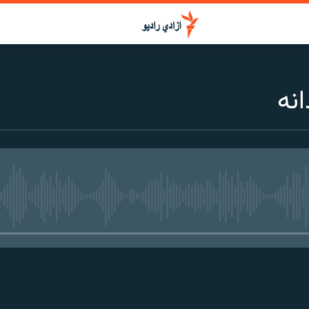
انه
media source currently available