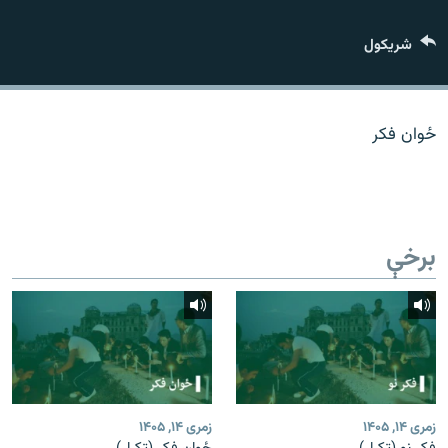
اړیکه
شريکول
دري پاڼه
Azadi English
ځوان فکر
راسره ملګري شئ
برخې
د ازادې اروپا/ ازادي راډيو ټولې پاڼې
زمری ۱۴, ۱۴۰۵
زمری ۱۴, ۱۴۰۵