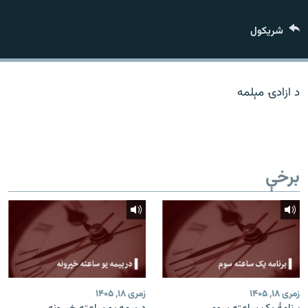
اړیکه
شريکول
دري پاڼه
Azadi English
د ازادۍ مېلمه
راسره ملګري شئ
برخې
د ازادې اروپا/ ازادي راډيو ټولې پاڼې
زمری ۱۸, ۱۴۰۵
زمری ۱۸, ۱۴۰۵