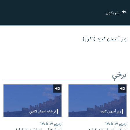
اړیکه
شريکول
دري پاڼه
Azadi English
زیر آسمان کبود (تکرار)
راسره ملګري شئ
برخې
د ازادې اروپا/ ازادي راډيو ټولې پاڼې
زمری ۱۷, ۱۴۰۵
زمری ۱۷, ۱۴۰۵