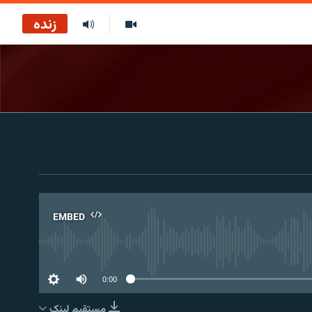
زنده
EMBED
No 
0:00
مستقیم لېنک