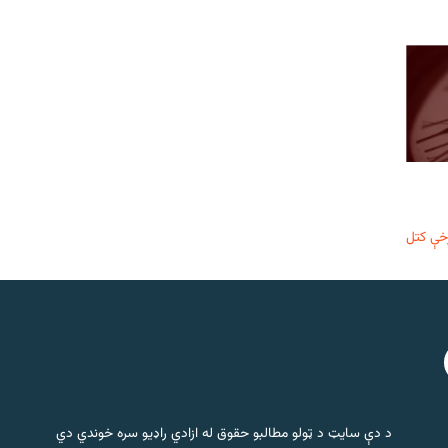
خې کتل
د دې سایټ د ټولو مطالبو حقوق له ازادي راډیو سره خوندي دي