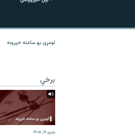
اړیکه
لومړۍ یو ساعته خپرونه
برخې
زمری ۱۷, ۱۴۰۵