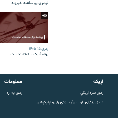
لومړۍ یو ساعته خپرونه
زمری ۱۵, ۱۴۰۵
برنامۀ یک ساعته نخست
دري پاڼه
Azadi English
اړيکه
معلومات
راسره ملګري شئ
زموږ سره اړیکې
زموږ په اړه
د انډرایډ/ ای. او. اس/ د ازادي راډیو اپلېکېشن
د ازادې اروپا/ ازادي راډيو ټولې پاڼې