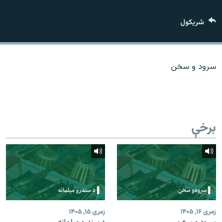
اړیکه
شريکول
دري پاڼه
Azadi English
سرود و سخن
راسره ملګري شئ
برخې
د ازادې اروپا/ ازادي راډيو ټولې پاڼې
زمری ۱۶, ۱۴۰۵
زمری ۱۵, ۱۴۰۵