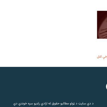
خې کتل
د دې سایټ د ټولو مطالبو حقوق له ازادي راډیو سره خوندي دي