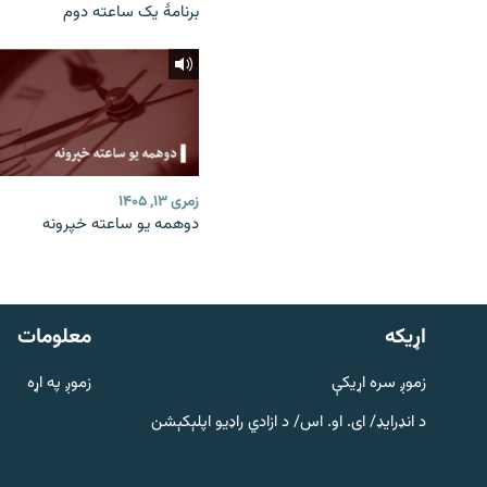
برنامۀ یک ساعته دوم
زمری ۱۳, ۱۴۰۵
دوهمه یو ساعته خپرونه
دري پاڼه
Azadi English
اړيکه
معلومات
راسره ملګري شئ
زموږ سره اړیکې
زموږ په اړه
د انډرایډ/ ای. او. اس/ د ازادي راډیو اپلېکېشن
د ازادې اروپا/ ازادي راډيو ټولې پاڼې