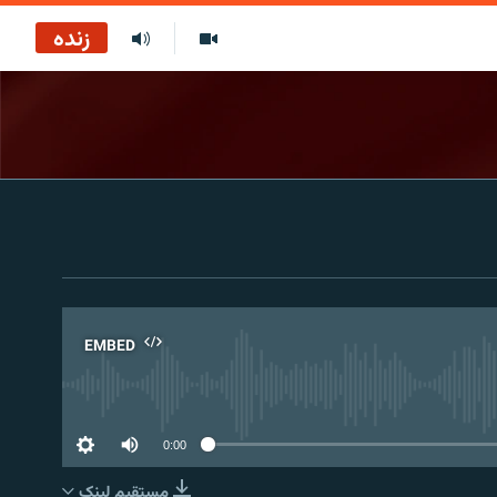
زنده
EMBED
No 
0:00
مستقیم لېنک