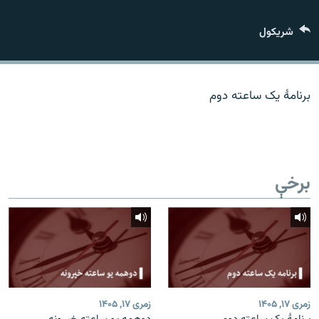
اړیکه
شريکول
دري پاڼه
Azadi English
برنامۀ یک ساعته دوم
راسره ملګري شئ
برخې
د ازادې اروپا/ ازادي راډيو ټولې پاڼې
زمری ۱۷, ۱۴۰۵
زمری ۱۷, ۱۴۰۵