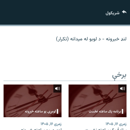
اړیکه
شريکول
دري پاڼه
Azadi English
لنډ خبرونه - د لوبو له میدانه (تکرار)
راسره ملګري شئ
برخې
د ازادې اروپا/ ازادي راډيو ټولې پاڼې
زمری ۱۶, ۱۴۰۵
زمری ۱۶, ۱۴۰۵