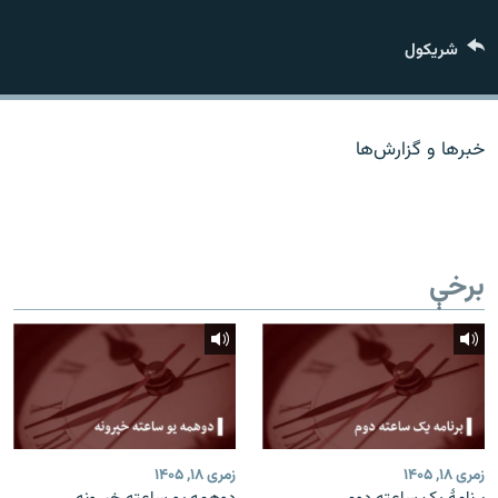
اړیکه
شريکول
دري پاڼه
Azadi English
خبرها و گزارش‌ها
راسره ملګري شئ
برخې
د ازادې اروپا/ ازادي راډيو ټولې پاڼې
زمری ۱۸, ۱۴۰۵
زمری ۱۸, ۱۴۰۵