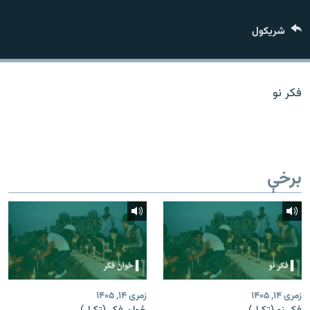
اړیکه
شريکول
دري پاڼه
Azadi English
فکر نو
راسره ملګري شئ
برخې
د ازادې اروپا/ ازادي راډيو ټولې پاڼې
زمری ۱۴, ۱۴۰۵
زمری ۱۴, ۱۴۰۵