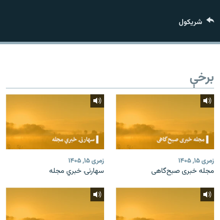
اړیکه
شريکول
دري پاڼه
Azadi English
برخې
راسره ملګري شئ
د ازادې اروپا/ ازادي راډيو ټولې پاڼې
زمری ۱۵, ۱۴۰۵
زمری ۱۵, ۱۴۰۵
مجله خبری صبح‌گاهی
سهارنۍ خبري مجله