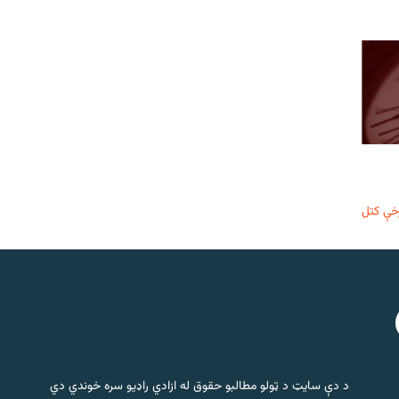
خې کتل
د دې سایټ د ټولو مطالبو حقوق له ازادي راډیو سره خوندي دي