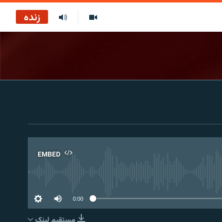
زنده
EMBED
No 
0:00
مستقیم لېنک