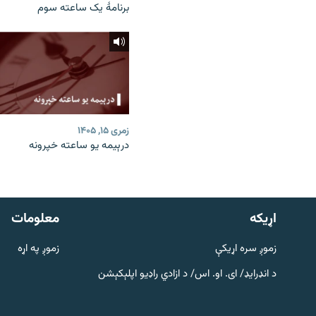
برنامۀ یک ساعته سوم
زمری ۱۵, ۱۴۰۵
درېیمه یو ساعته خپرونه
دري پاڼه
Azadi English
اړيکه
معلومات
راسره ملګري شئ
زموږ سره اړیکې
زموږ په اړه
د انډرایډ/ ای. او. اس/ د ازادي راډیو اپلېکېشن
د ازادې اروپا/ ازادي راډيو ټولې پاڼې