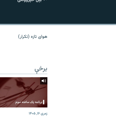
اړیکه
هوای تازه (تکرار)
برخې
زمری ۱۶, ۱۴۰۵