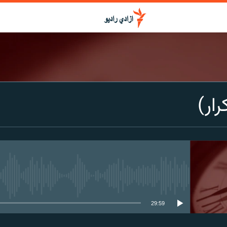
رار)
media source currently available
29:59