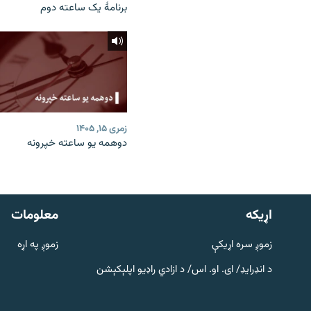
برنامۀ یک ساعته دوم
زمری ۱۵, ۱۴۰۵
دوهمه یو ساعته خپرونه
دري پاڼه
Azadi English
اړيکه
معلومات
راسره ملګري شئ
زموږ سره اړیکې
زموږ په اړه
د انډرایډ/ ای. او. اس/ د ازادي راډیو اپلېکېشن
د ازادې اروپا/ ازادي راډيو ټولې پاڼې