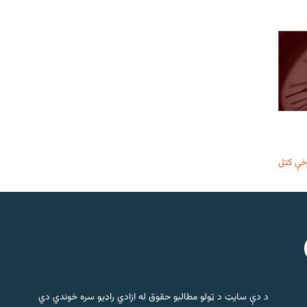
خې کتل
د دې سایټ د ټولو مطالبو حقوق له ازادي راډیو سره خوندي دي