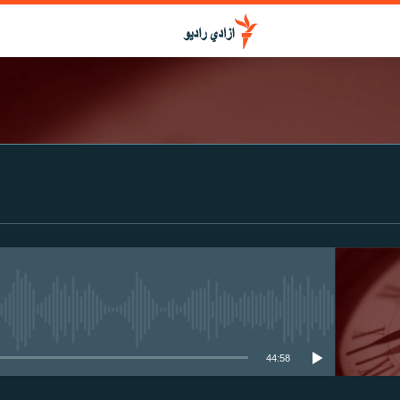
media source currently available
44:58