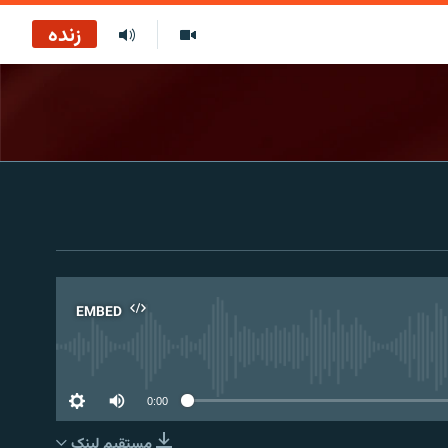
زنده
EMBED
No 
0:00
مستقیم لېنک