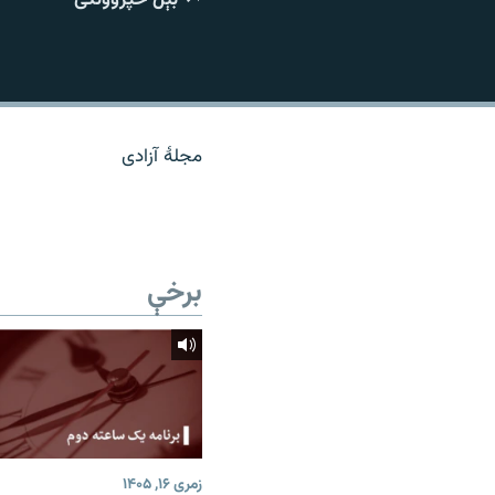
اړیکه
مجلۀ آزادی
برخې
زمری ۱۶, ۱۴۰۵