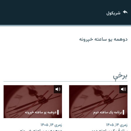
اړیکه
شريکول
دري پاڼه
Azadi English
دوهمه یو ساعته خپرونه
راسره ملګري شئ
برخې
د ازادې اروپا/ ازادي راډيو ټولې پاڼې
زمری ۱۴, ۱۴۰۵
زمری ۱۴, ۱۴۰۵