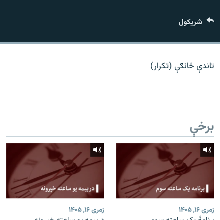
اړیکه
شريکول
دري پاڼه
Azadi English
تاندې څانګې (تکرار)
راسره ملګري شئ
برخې
د ازادې اروپا/ ازادي راډيو ټولې پاڼې
زمری ۱۶, ۱۴۰۵
زمری ۱۶, ۱۴۰۵