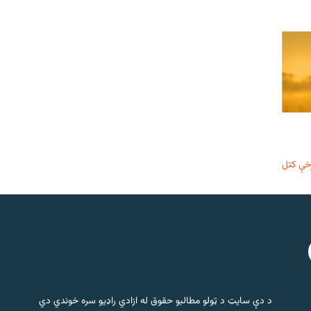
خې کتل
د دې سایټ د ټولو مطالبو حقوق له ازادي راډیو سره خوندي دي