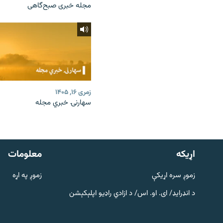
مجله خبری صبح‌گاهی
زمری ۱۶, ۱۴۰۵
سهارنۍ خبري مجله
دري پاڼه
Azadi English
اړيکه
معلومات
راسره ملګري شئ
زموږ سره اړیکې
زموږ په اړه
د انډرایډ/ ای. او. اس/ د ازادي راډیو اپلېکېشن
د ازادې اروپا/ ازادي راډيو ټولې پاڼې