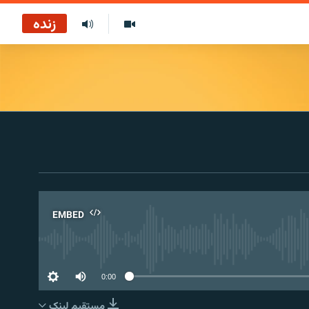
زنده
EMBED
No 
0:00
مستقیم لېنک