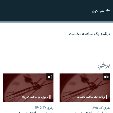
اړیکه
شريکول
دري پاڼه
Azadi English
برنامه یک ساعته نخست
راسره ملګري شئ
برخې
د ازادې اروپا/ ازادي راډيو ټولې پاڼې
زمری ۱۷, ۱۴۰۵
زمری ۱۷, ۱۴۰۵