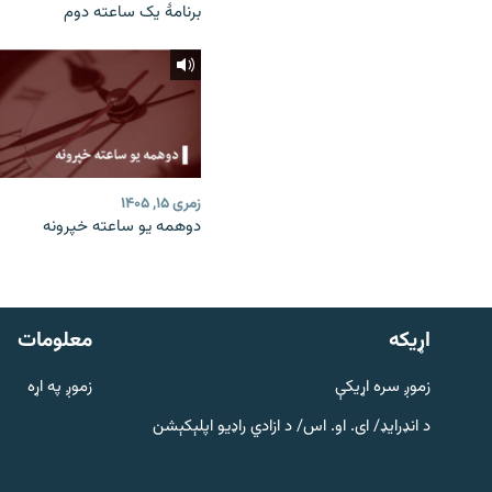
برنامۀ یک ساعته دوم
زمری ۱۵, ۱۴۰۵
دوهمه یو ساعته خپرونه
دري پاڼه
Azadi English
اړيکه
معلومات
راسره ملګري شئ
زموږ سره اړیکې
زموږ په اړه
د انډرایډ/ ای. او. اس/ د ازادي راډیو اپلېکېشن
د ازادې اروپا/ ازادي راډيو ټولې پاڼې