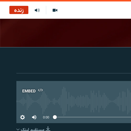
زنده
EMBED
No 
0:00
مستقیم لېنک