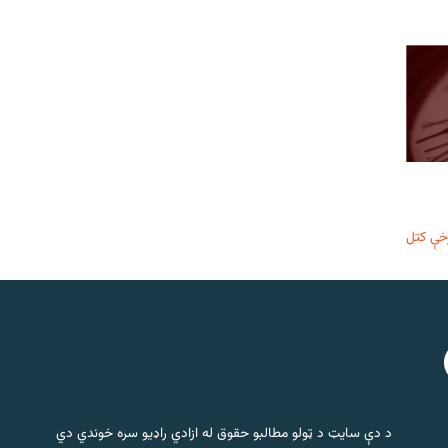
خې کتل
د دې سایټ د ټولو مطالبو حقوق له ازادي راډیو سره خوندي دي