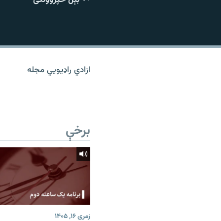
اړیکه
ازادي راډیويي مجله
برخې
زمری ۱۶, ۱۴۰۵