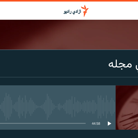
ي مجله
media source currently available
44:58