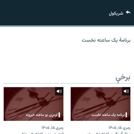
اړیکه
شريکول
دري پاڼه
Azadi English
برنامۀ یک ساعته نخست
راسره ملګري شئ
برخې
د ازادې اروپا/ ازادي راډيو ټولې پاڼې
زمری ۱۵, ۱۴۰۵
زمری ۱۵, ۱۴۰۵