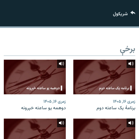
اړیکه
شريکول
دري پاڼه
Azadi English
برخې
راسره ملګري شئ
د ازادې اروپا/ ازادي راډيو ټولې پاڼې
زمری ۱۶, ۱۴۰۵
زمری ۱۶, ۱۴۰۵
برنامۀ یک ساعته دوم
دوهمه یو ساعته خپرونه