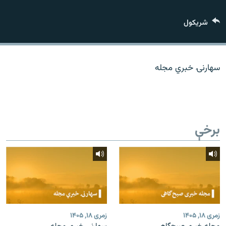
اړیکه
شريکول
دري پاڼه
Azadi English
سهارنۍ خبري مجله
راسره ملګري شئ
برخې
د ازادې اروپا/ ازادي راډيو ټولې پاڼې
زمری ۱۸, ۱۴۰۵
زمری ۱۸, ۱۴۰۵