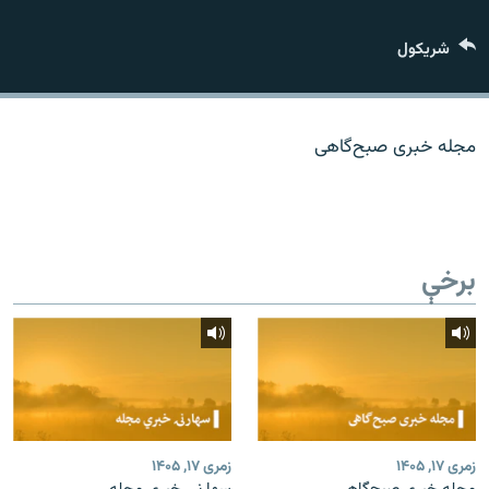
اړیکه
شريکول
دري پاڼه
Azadi English
مجله خبری صبح‌گاهی
راسره ملګري شئ
برخې
د ازادې اروپا/ ازادي راډيو ټولې پاڼې
زمری ۱۷, ۱۴۰۵
زمری ۱۷, ۱۴۰۵