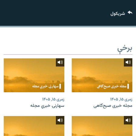
اړیکه
شريکول
دري پاڼه
Azadi English
برخې
راسره ملګري شئ
د ازادې اروپا/ ازادي راډيو ټولې پاڼې
زمری ۱۵, ۱۴۰۵
زمری ۱۵, ۱۴۰۵
مجله خبری صبح‌گاهی
سهارنۍ خبري مجله