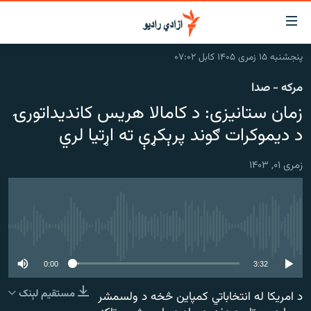
اسرسۍ
ړ
پنجشنبه ۱۵ زمری ۱۴۰۵ کابل ۰۷:۰۲
ېنکونه
کورپاڼه
مرکه - صدا
صلي
راپورونه
زمان ستانیزی: د کامالا هریس کاندیداتورۍ
تن
خبرونه
افغانستان
ه
د دیموکرات ګوند پرېکړې ته اړتیا لري
رتلل
د خپرونو جدول
سیمه
افغانستان
صلي
زمری ۰۱, ۱۴۰۳
مرکې
نړۍ
منځنی ختیځ
ېنو
ه
اونیزې خپرونې
نړۍ
رتلل
انځوریزه برخه
No media source currently available
ټون
ورزش
اڼې
0:00
3:32
ه
د کډوالۍ بحران
راجعه
مستقیم لېنک
د امریکا له انتخاباتي کمپاین څخه د ولسمشر
'کووېډ-۱۹'