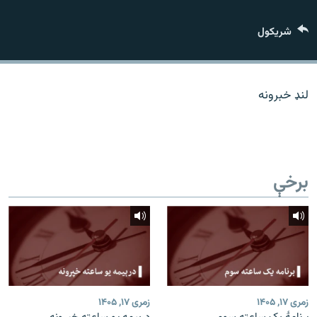
اړیکه
شريکول
دري پاڼه
Azadi English
لنډ خبرونه
راسره ملګري شئ
برخې
د ازادې اروپا/ ازادي راډيو ټولې پاڼې
زمری ۱۷, ۱۴۰۵
زمری ۱۷, ۱۴۰۵