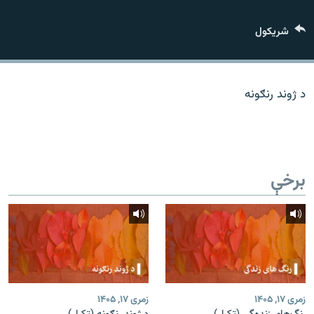
اړیکه
شريکول
دري پاڼه
Azadi English
د ژوند رنګونه
راسره ملګري شئ
برخې
د ازادې اروپا/ ازادي راډيو ټولې پاڼې
زمری ۱۷, ۱۴۰۵
زمری ۱۷, ۱۴۰۵