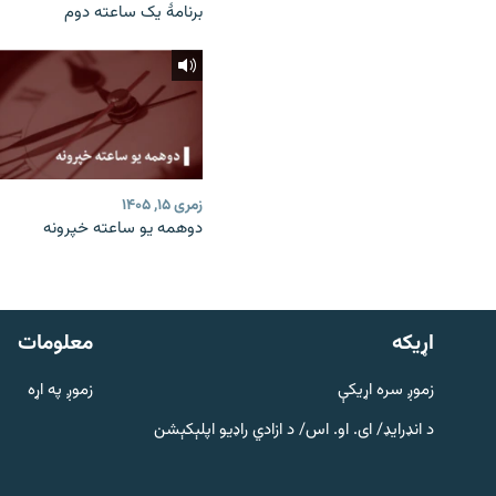
برنامۀ یک ساعته دوم
زمری ۱۵, ۱۴۰۵
دوهمه یو ساعته خپرونه
دري پاڼه
Azadi English
اړيکه
معلومات
راسره ملګري شئ
زموږ سره اړیکې
زموږ په اړه
د انډرایډ/ ای. او. اس/ د ازادي راډیو اپلېکېشن
د ازادې اروپا/ ازادي راډيو ټولې پاڼې