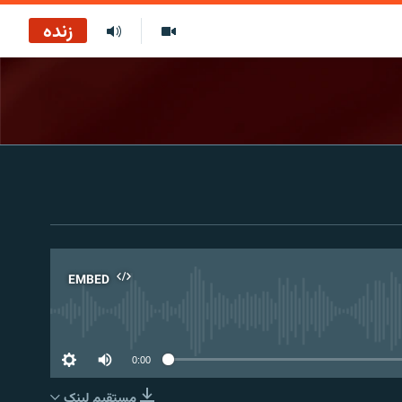
زنده
EMBED
No 
0:00
مستقیم لېنک