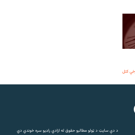
خې کتل
د دې سایټ د ټولو مطالبو حقوق له ازادي راډیو سره خوندي دي