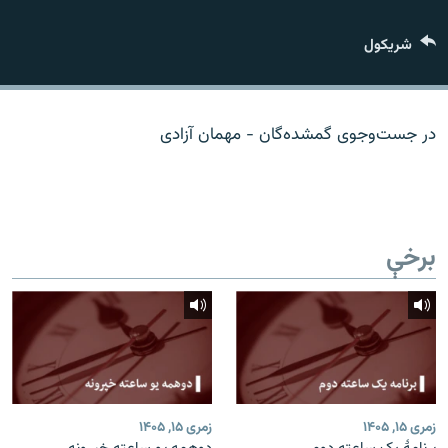
اړیکه
شريکول
دري پاڼه
Azadi English
در جست‌وجوی گمشده‌گان - مهمان آزادی
راسره ملګري شئ
برخې
د ازادې اروپا/ ازادي راډيو ټولې پاڼې
زمری ۱۵, ۱۴۰۵
زمری ۱۵, ۱۴۰۵