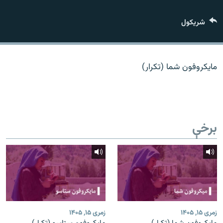
اړیکه
شريکول
دري پاڼه
Azadi English
مایکروفون شما (تکرار)
راسره ملګري شئ
برخې
د ازادې اروپا/ ازادي راډيو ټولې پاڼې
زمری ۱۵, ۱۴۰۵
زمری ۱۵, ۱۴۰۵